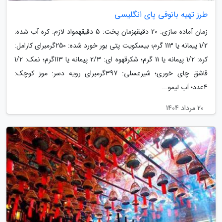
طرز تهیه بانوفی پای انگلیسی
زمان آماده سازی: 20 دقیقهزمان پخت: 5 دقیقهمواد لازم: کره آب شده:
1/2 پیمانه یا 113 گرم؛ بیسکویت پتی بور خورد شده: 250گرمبرای کارامل:
کره: 1/2 پیمانه یا 11 گرم؛ شکرقهوه ای: 2/3 پیمانه یا 113گرم؛ نمک: 1/2
قاشق چای خوری؛ شیرعسلی: 397گرمبرای رویه دسر: موز کوچک:
4عدد؛ آب لیمو...
20 مرداد 1404