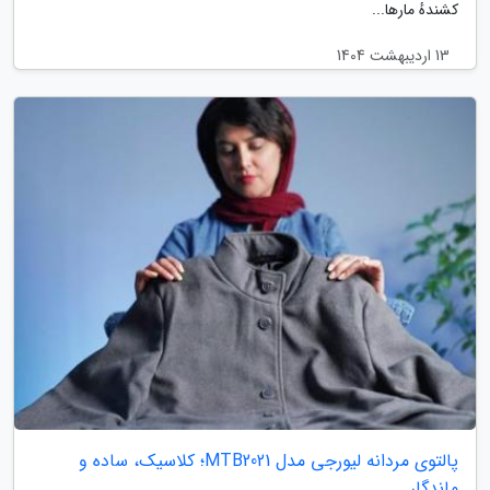
کشندهٔ مارها...
13 اردیبهشت 1404
پالتوی مردانه لیورجی مدل MTB2021؛ کلاسیک، ساده و
ماندگار