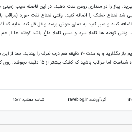
بگیرید. پیاز را در مقداری روغن تفت دهید. در این فاصله سیب زمینی ه
لایی شد نعناع خشک را اضافه کنید. وقتی نعناع تفت خورد (مراقب با
افه کنید و صبر کنید به دمای جوش برسد و قل قل کند. مایه که آغاز
. وقتی کوفته ها کاملا سرد و سس کاملا داغ باشد کوفته ها از هم 
به مدت 30 دقیقه درب ظرف را روی حرارت ملایم باز بگذارید و به مدت 20 دقیقه هم درب ظرف را ببندید. بعد 
کشک را هم اضافه کنید. مقدار کشک به دلخواه شماست اما مراقب باشید که کشک بیشتر از 15 دقیقه
گردآورنده:
raveblog.ir
شناسه مطلب: 1502