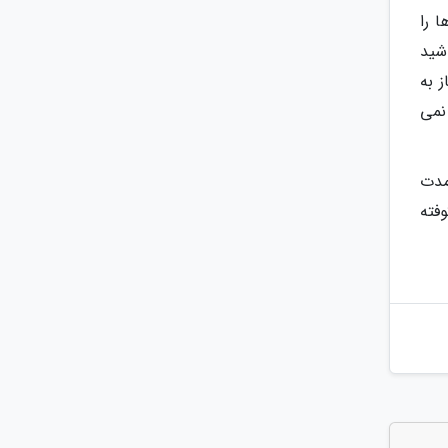
ا را
شید
 به
نمی
از این مدت
 نجوشد. روی کوفته