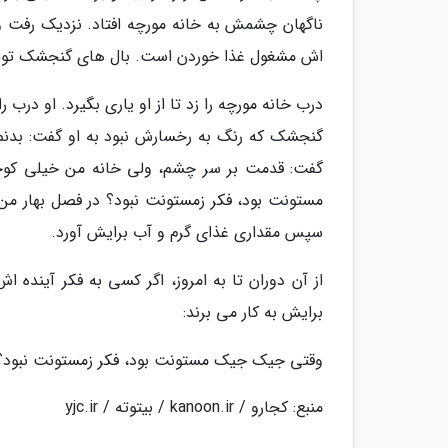
ناگهان چشمش به خانه مورچه افتاد. نزدیک رفت و ب
اش مشغول غذا خوردن است. بال های گنجشک توان 
درب خانه مورچه را زد تا از او یاری بگیرد. او درب
گنجشک که رنگ به رخسارش نبود به او گفت: بدنم ت
گفت: قدمت بر سر چشم، ولی خانه من خیلی کوچ
مستونت بود، فکر زمستونت نبود؟ در فصل بهار من 
سپس مقداری غذای گرم و آب برایش آورد.
از آن دوران تا به امروز، اگر کسی به فکر آینده 
برایش به کار می برند:
وقتی جیک جیک مستونت بود، فکر زمستونت نبود؟
منبع: کجارو / kanoon.ir / بیتوته / yjc.ir