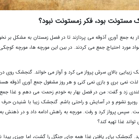
 مستونت بود، فکر زمستونت نبود؟
ار به جمع آوری آذوقه می پردازند تا در فصل زمستان به مشکل بر نخور
واد مورد احتیاج جمع می کردند. در بین این مورچه ها، مورچه کوچکی 
شک زیبایی بالای سرش پرواز می کرد و آواز می خواند. گنجشک روی در
لذت نمی بری و بازی نمی کنی و هر روز مشغول جمع آوری آذوقه هست
خندی زد و گفت: من در فصل بهار به خودم زحمت می دهم و غذا جمع
وقه روبرو نشوم و در آسایش و راحتی باشم. گنجشک زیبا با شنیدن حرف 
است. سپس پرواز کرد و رفت. مورچه به راهش ادامه داد و در ذهنش به 
واند غذا تهیه کند؟
رید. گنجشک برای یافتن غذا همه جای جنگل را گشت، اما چیزی پیدا نک