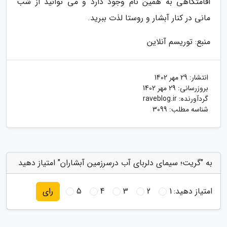
اقامتگاهی به همین نام وجود دارد و می توانید از شب
مانی در کنار آبشار و روستا لذت ببرید.
منبع: توریسم آنلاین
انتشار:
29 مهر 1402
بروزرسانی:
29 مهر 1402
گردآورنده:
raveblog.ir
شناسه مطلب: 3099
به "گریت؛ سیمای دلربای آب درسرزمین آبشاران" امتیاز دهید
امتیاز دهید:
1
2
3
4
5
رای