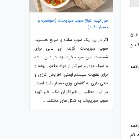
طرز تهیه انواع سوپ سبزیجات (خوشمزه و
بسیار مفید)
نخود و لوبیا را بشویید و از شب قبل در آب خیس کنید تا نفخ آن گرفته گردد. نخود و لوبیای خیس خورده را با 6-5
اگر در پی یک سوپ ساده و سریع هستید،
مک و
سوپ سبزیجات گزینه ای عالی برای
شماست. این سوپ خوشمزه، در عین ساده
و سبک بودن، سرشار از مواد مغذی بوده و
. در خاتمه
برای تقویت سیستم ایمنی، افزایش انرژی و
حتی یاری به کاهش وزن بسیار مفید است.
در این مطلب از خبرنگاران مگ، طرز تهیه
سوپ سبزیجات به شکل های مختلف...
 در خاتمه
 کم