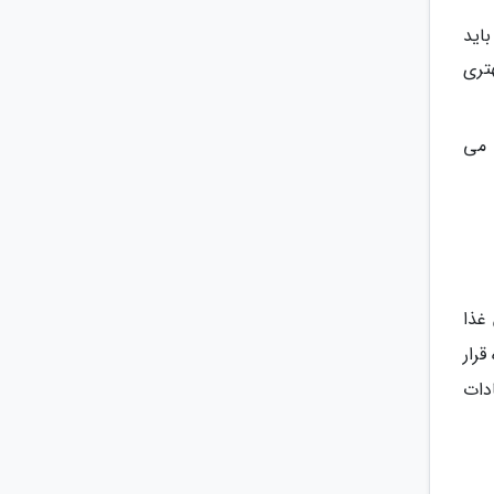
باید
هتری
 می
غذا
رار
دات