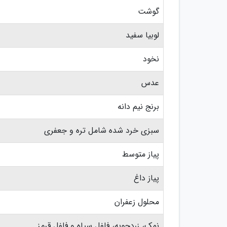
گوشت
لوبیا سفید
نخود
عدس
برنج نیم دانه
سبزی خرد شده شامل تره و جعفری
پیاز متوسط
پیاز داغ
محلول زعفران
نمک، زردچوبه، فلفل سیاه و فلفل قرمز