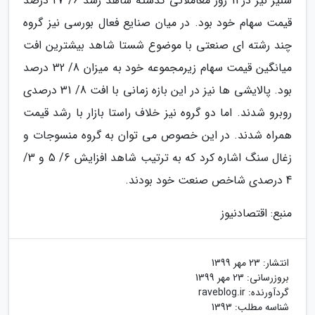
سنیر نیز در 11 روز معاملاتی گذشته شاهد رشد 6/ 27 درصد
قیمت سهام خود بود. در میان صنایع فعال بورسی نیز گروه
چند رشته ای صنعتی با موضوع شستا شاهد بیشترین افت
میانگین قیمت سهام زیرمجموعه خود به میزان 8/ 32 درصد
بود. پالایشی ها نیز در این بازه زمانی با افت 8/ 31 درصدی
روبرو شدند. اما دو گروه نیز خلاف راستا بازار با رشد قیمت
همراه شدند. در این خصوص می توان به گروه منسوجات و
زغال سنگ اشاره کرد که به ترتیب شاهد افزایش 6/ 5 و 3/
4 درصدی شاخص صنعت خود بودند.
منبع: اقتصادنیوز
انتشار:
23 مهر 1399
بروزرسانی:
23 مهر 1399
گردآورنده:
raveblog.ir
شناسه مطلب: 1393