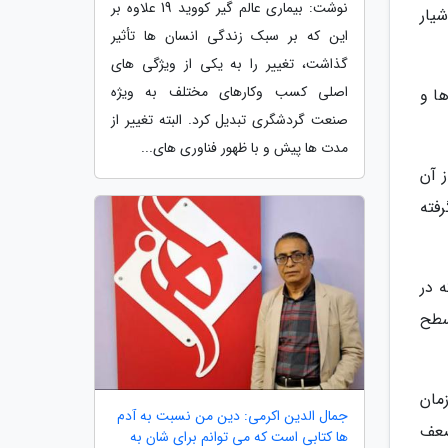
نوشت: بیماری عالم گیر کووید 19 علاوه بر
یار
این که بر سبک زندگی انسان ها تأثیر
گذاشت، تغییر را به یکی از ویژگی های
اصلی کسب وکارهای مختلف به ویژه
ا و
صنعت گردشگری تبدیل کرد. البته تغییر از
مدت ها پیش و با ظهور فناوری های...
 آن
فته
 در
 در سال 1387 ایجاد و در سطح
مان
جمال الدین اکرمی: دین من نسبت به آدم
ضعف
ها کتابی است که می توانم برای شان به