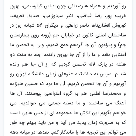
رو آوردیم و همراه هنرمندانی چون عباس کیارستمی، بهروز
غریب پور، رضا فیاضی، اکبر سردوزامی، صدیق تعریف،
کوروش افشارپناه، ناصر زراعتی و دیگران 56 شبانه روز در
ساختمان اصلی کانون در خیابان جم (روبه روی بیمارستان
جم) و پیرامون آن جا گردهم جمع شدیم، ولی به تحصن ما
اعتنایی نشد و ما را از آن جا بیرون راندند. بعد به مدت دو
هفته در پارک لاله تحصن کردیم که از آن جا هم رانده
شدیم. سپس به دانشکده هنرهای زیبای دانشگاه تهران رو
آوردیم و آن جا تحصن کردیم. آن جا بود که حسین علیزاده
و محمدرضا لطفی هم به گروه اعتراضی پیوستند. آن ها
آهنگ می ساختند و ما دسته جمعی می خواندیم. می
خواهم بگویم این تلاش ها مجموعه ای از حس هایی است
که به ضرورت زمان پدید می آید و من باید ببینم چه طور
می توانم این تجربه ها را ماندگار کنم. بعدها در میانه دهه