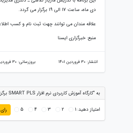
دی ماه، ساعت 17 الی 19 برگزار می گردد.
علاقه مندان می توانند چهت ثبت نام و کسب اطلاعات بیشتر به شناسه u
منبع: خبرگزاری ایسنا
انتشار:
30 فروردین 1401
بروزرسانی:
30 فروردین 1401
به "کارگاه آموزش کاربردی نرم افزار SMART PLS برگزار می گردد" امتیاز دهید
امتیاز دهید:
1
2
3
4
5
رای