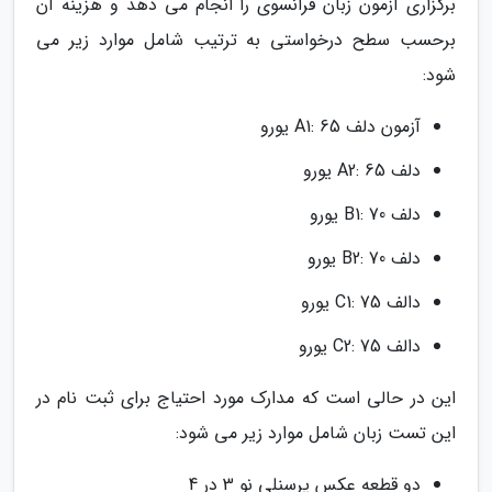
برگزاری آزمون زبان فرانسوی را انجام می دهد و هزینه آن
برحسب سطح درخواستی به ترتیب شامل موارد زیر می
شود:
آزمون دلف A1: 65 یورو
دلف A2: 65 یورو
دلف B1: 70 یورو
دلف B2: 70 یورو
دالف C1: 75 یورو
دالف C2: 75 یورو
این در حالی است که مدارک مورد احتیاج برای ثبت نام در
این تست زبان شامل موارد زیر می شود:
دو قطعه عکس پرسنلی نو 3 در 4