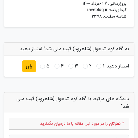
بروزرسانی:
27 خرداد 1400
گردآورنده:
raveblog.ir
شناسه مطلب: 2378
به "قله کوه شاهوار (شاهرود) ثبت ملی شد" امتیاز دهید
امتیاز دهید:
1
2
3
4
5
رای
دیدگاه های مرتبط با "قله کوه شاهوار (شاهرود) ثبت ملی
شد"
* نظرتان را در مورد این مقاله با ما درمیان بگذارید