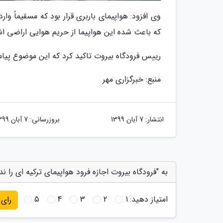
وی افزود: هواپیمای باربری قرار بود که مسقیماً و
که باعث شده این هواپیما از حریم هوایی اراضی اشغ
رییس فرودگاه بیروت تاکید کرد که این موضوع پیام
منبع: خبرگزاری مهر
انتشار:
7 آبان 1399
بروزرسانی:
7 آبان 1399
به "فرودگاه بیروت اجازه فرود هواپیمای ترکیه ای را ندا
امتیاز دهید:
1
2
3
4
5
رای