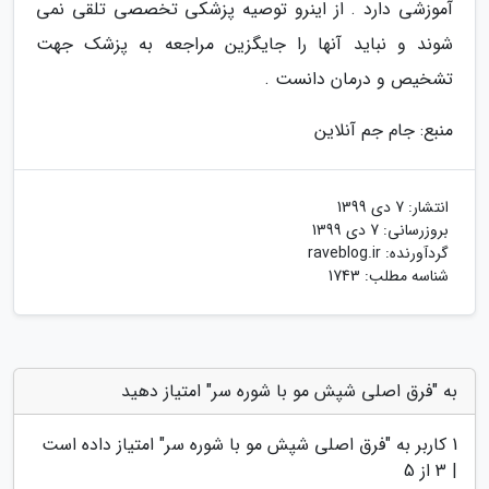
آموزشی دارد . از اینرو توصیه پزشکی تخصصی تلقی نمی
شوند و نباید آنها را جایگزین مراجعه به پزشک جهت
تشخیص و درمان دانست .
منبع: جام جم آنلاین
انتشار:
7 دی 1399
بروزرسانی:
7 دی 1399
گردآورنده:
raveblog.ir
شناسه مطلب: 1743
به "فرق اصلی شپش مو با شوره سر" امتیاز دهید
1
کاربر به "
فرق اصلی شپش مو با شوره سر
" امتیاز داده است
|
3
از 5