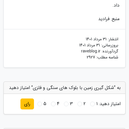
داد.
منبع: فرادید
انتشار:
31 مرداد 1401
بروزرسانی:
31 مرداد 1401
گردآورنده:
raveblog.ir
شناسه مطلب: 2927
به "شکل گیری زمین با بلوک های سنگی و فلزی" امتیاز دهید
امتیاز دهید:
1
2
3
4
5
رای