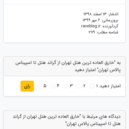
انتشار:
13 اسفند 1398
بروزرسانی:
6 مهر 1399
گردآورنده:
raveblog.ir
شناسه مطلب: 279
به "خارق العاده ترین هتل تهران از گراند هتل تا اسپیناس
پالاس تهران" امتیاز دهید
امتیاز دهید:
1
2
3
4
5
رای
دیدگاه های مرتبط با "خارق العاده ترین هتل تهران از گراند
هتل تا اسپیناس پالاس تهران"