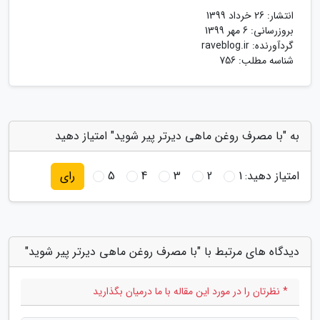
انتشار:
26 خرداد 1399
بروزرسانی:
6 مهر 1399
گردآورنده:
raveblog.ir
شناسه مطلب: 756
به "با مصرف روغن ماهی دیرتر پیر شوید" امتیاز دهید
امتیاز دهید:
1
2
3
4
5
رای
دیدگاه های مرتبط با "با مصرف روغن ماهی دیرتر پیر شوید"
* نظرتان را در مورد این مقاله با ما درمیان بگذارید