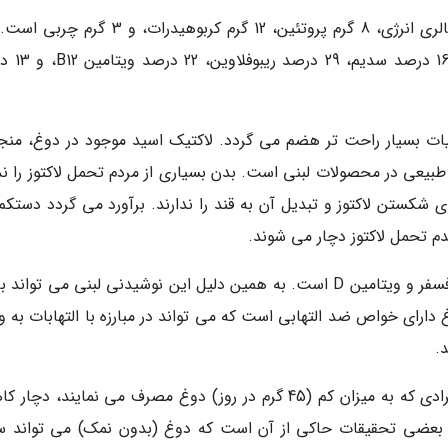
یک لیوان دوغ (معادل 245 میلی لیتر) دارای 98 کالری انرژی، 8 گرم پروتئین، 12 گرم کربوهیدرات،
نوشیدنی 22 درصد احتیاج روزانه بدن به 
ات بسیار راحت تر هضم می گردد. لاکتیک اسید موجود در دوغ، منجر
طبیعی در محصولات لبنی است. بدن بسیاری از مردم تحمل لاکتوز را ندا
دم تحمل لاکتوز دچار می شوند.
محققان می گویند دوغ یکی از منابع غنی کلسیم، فسفر و ویتامین D است. به همین دلیل این نوشیدنی لبنی می تو
ارای خواص ضد التهابی است که می تواند در مبارزه با التهابات به و
.
تحقیقات بر روی افراد بزرگسال نشان داده است افرادی که به میزان کم (45 گرم در روز) دوغ مصرف می نمایند، 
 بعضی تحقیقات حاکی از آن است که دوغ (بدون نمک) می تواند 