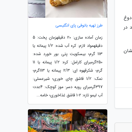
دوغ
طرز تهیه بانوفی پای انگلیسی
 در
زمان آماده سازی: 20 دقیقهزمان پخت: 5
دقیقهمواد لازم: کره آب شده: 1/2 پیمانه یا
شان
113 گرم؛ بیسکویت پتی بور خورد شده:
250گرمبرای کارامل: کره: 1/2 پیمانه یا 11
گرم؛ شکرقهوه ای: 2/3 پیمانه یا 113گرم؛
نمک: 1/2 قاشق چای خوری؛ شیرعسلی:
397گرمبرای رویه دسر: موز کوچک: 4عدد؛
آب لیمو تازه: 2-1 قاشق غذاخوری؛ خامه...