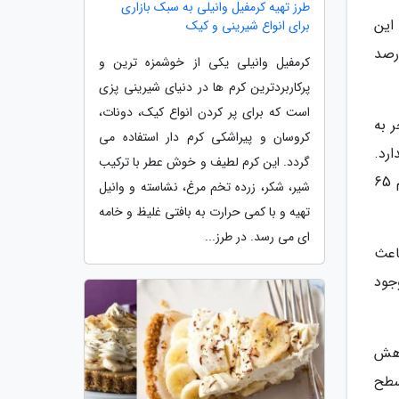
طرز تهیه کرمفیل وانیلی به سبک بازاری
 و 3 گرم چربی است. این
برای انواع شیرینی و کیک
کلیسم، 16 درصد سدیم، 29 درصد ریبوفلاوین، 22 درصد ویتامین B12، و 13 درصد
کرمفیل وانیلی یکی از خوشمزه ترین و
پرکاربردترین کرم ها در دنیای شیرینی پزی
است که برای پر کردن انواع کیک، دونات،
 به
کروسان و پیراشکی کرم دار استفاده می
رد.
گردد. این کرم لطیف و خوش عطر با ترکیب
این بدان معناست که آن ها آنزیم مورد احتیاج برای شکستن لاکتوز و تبدیل آن به قند را ندارند. برآورد می گردد دستکم 65
شیر، شکر، زرده تخم مرغ، نشاسته و وانیل
تهیه و با کمی حرارت به بافتی غلیظ و خامه
ای می رسد. در طرز...
اند باعث
جود
دچار کاهش
سطح