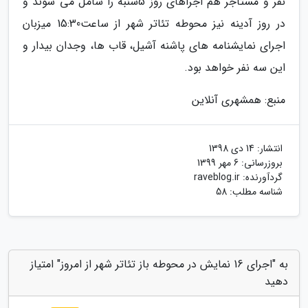
نفر و مستأجر هم اجراهای روز 5شنبه را شامل می­ شوند و
در روز آدینه نیز محوطه تئاتر شهر از ساعت15:30 میزبان
اجرای نمایشنامه ­های پاشنه آشیل، قاب ها، وجدان بیدار و
این سه نفر خواهد بود.
منبع: همشهری آنلاین
انتشار:
14 دی 1398
بروزرسانی:
6 مهر 1399
گردآورنده:
raveblog.ir
شناسه مطلب: 58
به "اجرای 16 نمایش در محوطه باز تئاتر شهر از امروز" امتیاز
دهید