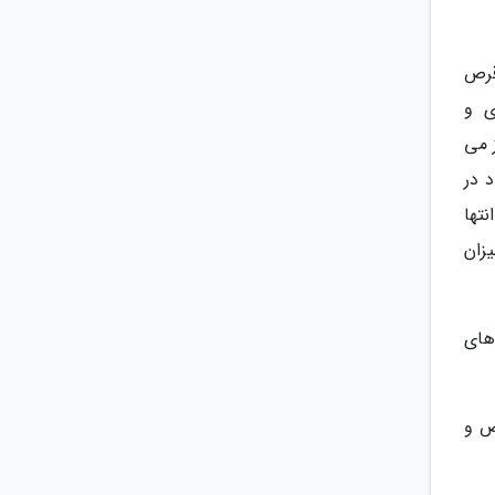
 قرص
ی و
 می
 در
نتها
زان
های
ص و