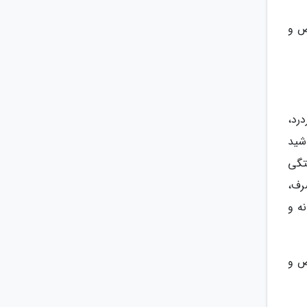
ص و
درد،
شید
تگی
رف،
ه و
ص و