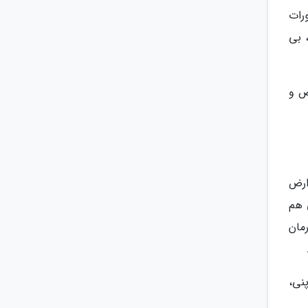
رات
 بی
ص و
ارض
 هم
مان
نی،