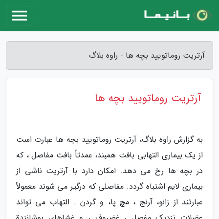
آرتریت روماتویید بچه ها - راوه بلاگ
آرتریت روماتویید بچه ها
به گزارش راوه بلاگ، آرتریت روماتویید بچه ها عبارت است
از یک بیماری التهابی بافت همبند، عمدتاً بافت مفاصل ، که
در بچه ها رخ می دهد. امکان دارد با آرتریت ناشی از
بیماری لایم اشتباه گردد. مفاصلی که درگیر می شوند معمولاً
عبارتند از زانو، آرنج ، مچ پا، و گردن . التهاب می تواند
عضلات نزدیک مفصل ، غضروف ، و غشاهای پوشانندة