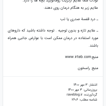
کودک شما علایم آرتریت روماتویید بچه ها را دارد.
علایم زیر به هنگام درمان روی دهند:
ـ درد قفسة صدری یا تب
ـ علایم تازه و بدون توجیه . توجه داشته باشید که داروهای
مورد استفاده در درمان ممکن است با عوارض جانبی همراه
باشند.
منبع:www.irteb.com
منبع: راسخون
انتشار:
3 مهر 1400
بروزرسانی:
3 مهر 1400
گردآورنده:
raveblog.ir
شناسه مطلب: 2606