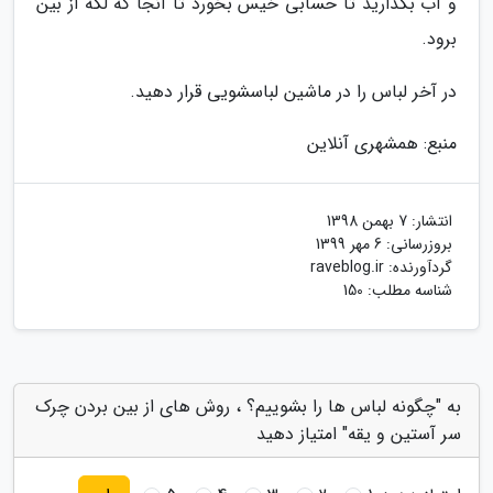
و آب بگذارید تا حسابی خیس بخورد تا آنجا که لکه از بین
برود.
در آخر لباس را در ماشین لباسشویی قرار دهید.
منبع: همشهری آنلاین
انتشار:
7 بهمن 1398
بروزرسانی:
6 مهر 1399
گردآورنده:
raveblog.ir
شناسه مطلب: 150
به "چگونه لباس ها را بشوییم؟ ، روش های از بین بردن چرک
سر آستین و یقه" امتیاز دهید