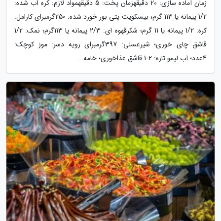
زمان آماده سازی: 20 دقیقهزمان پخت: 5 دقیقهمواد لازم: کره آب شده:
1/2 پیمانه یا 113 گرم؛ بیسکویت پتی بور خورد شده: 250گرمبرای کارامل:
کره: 1/2 پیمانه یا 11 گرم؛ شکرقهوه ای: 2/3 پیمانه یا 113گرم؛ نمک: 1/2
قاشق چای خوری؛ شیرعسلی: 397گرمبرای رویه دسر: موز کوچک:
4عدد؛ آب لیمو تازه: 2-1 قاشق غذاخوری؛ خامه...