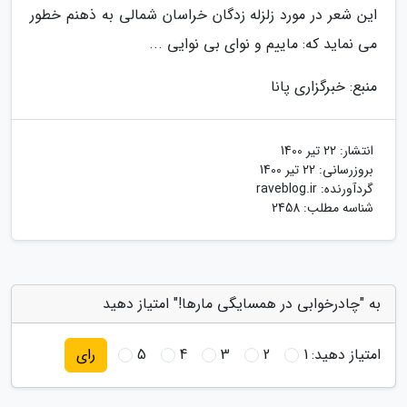
این شعر در مورد زلزله زدگان خراسان شمالی به ذهنم خطور
می نماید که: ماییم و نوای بی نوایی ...
منبع: خبرگزاری پانا
انتشار:
22 تیر 1400
بروزرسانی:
22 تیر 1400
گردآورنده:
raveblog.ir
شناسه مطلب: 2458
به "چادرخوابی در همسایگی مارها!" امتیاز دهید
امتیاز دهید:
1
2
3
4
5
رای