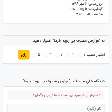
بروزرسانی:
6 مهر 1399
گردآورنده:
raveblog.ir
شناسه مطلب: 354
به "عوارض مصرف بی رویه خرما" امتیاز دهید
امتیاز دهید:
1
2
3
4
5
رای
دیدگاه های مرتبط با "عوارض مصرف بی رویه خرما"
* نظرتان را در مورد این مقاله با ما درمیان بگذارید