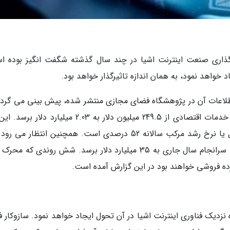
یرگذاری صنعت اینترنت اشیا در چند سال گذشته شگفت انگیز بوده ا
 خواهد نمود، به همان اندازه تاثیرگذار خواهد بود.
ه اطلاعات آن در پژوهشگاه فضای مجازی منتشر شده، پیش بینی می گردد
تا سال 2023 بازار جهانی اینترنت اشیا بانکداری و خدمات اقتصادی از 249.5 میلیون دلار به 2.03 میلیارد 
نشان دهنده رشدی هشت برابری در فقط پنج سال یا نرخ رشد مرکب سالانه 52 درصدی است. همچنین انتظار می
فناوری اینترنت اشیا در صنعت خرده فروشی نیز تا سرانجام سال جاری به 35 میلیارد دلار برسد. شش روندی ک
ده فروشی خواهند بود در این گزارش آمده است.
نزدیک فناوری اینترنت اشیا در آن تحول ایجاد خواهد نمود. سازوکار ف