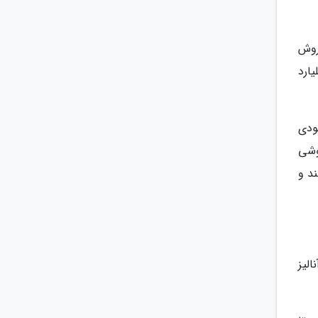
روش
تیاج حدود 45 میلیارد دلار و به دلیل داشتن موجودی مازاد 224 میلیارد
ودی
وشی
د و
الیز