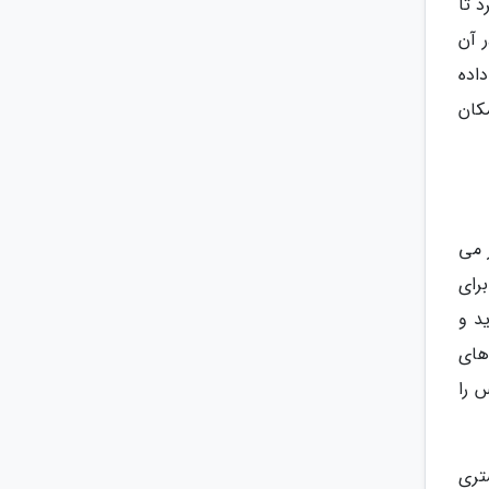
 تا
 آن
اده
کان
 می
رای
د و
های
 را
تری