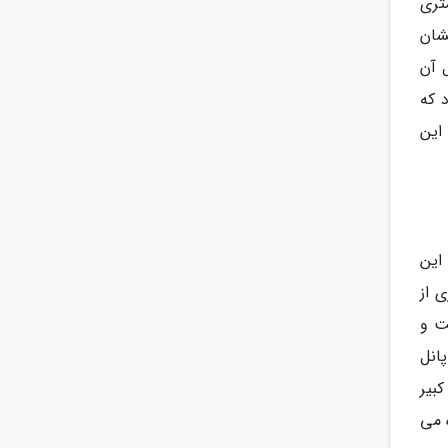
 است. کانال ها و لوله ها آب را از فاصله 20 کیلومتری
نشان
اصل آن
 که
این
 است. این
 از
ست و
پانل
بیر
 می