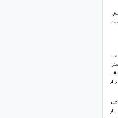
Rastrelli به سبک و سیاقی
تخت
 است و ادعا
بخش
نوان سالن
 از
شته
 از