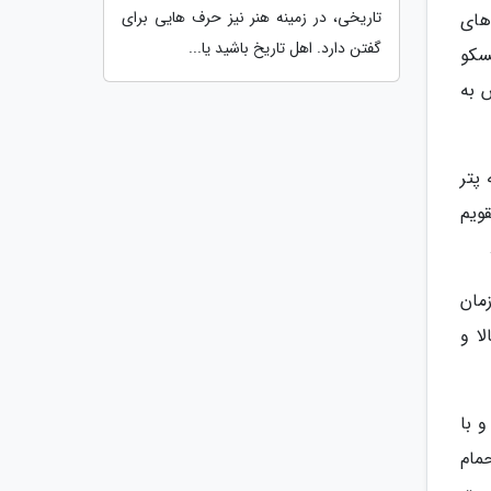
تاریخی، در زمینه هنر نیز حرف هایی برای
های
گفتن دارد. اهل تاریخ باشید یا...
سکو
ر در سفرش به
پتر
جای تقویم
 زمان
 پارک بالا و
 و با
مام