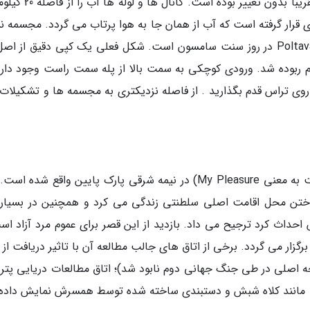
است. سیستم آب و فاضلاب از سال 1721 تا کنون تقریبا بدون تغییر بوده
 ای قرار گرفته است که آب از همان جا به هوا پرتاب می گردد. مجسمه 
دهنده پیروزی 1709 روسیه در برابر سوئدی ها در Poltava در روز سنت سامسون است. شکل فعلی یک کپی دقیق از 
ربوده شد. ورودی کوچکی به سمت بالا از پله سمت راست وجود دارد
روی تراس قدم بگذارید . از فاصله نزدیکتری به مجسمه ها و تشکیلات 
قدیمی ترین ساختمان در پترهوف، مونپلیزر (در لغت به معنی My Pleasure) در نیمه شرقی پارک پایین واقع شده
اختن محل اقامت اصلی سلطنتی زندگی می کرد و همچنین در بسیاری
تش احداث کرد ترجیح می داد. بازدید از این قصر برای عموم مرد آزاد ا
گزار می گردد. برخی از اتاق های جالب مطالعه آن با تاثیر دریافت از 
صلی در طی جنگ جهانی دوم نابود شد)؛ اتاق مطالعات دریایی پتر ک
ی مانند کلاه شبش و دستبندی ساخته شده توسط همسرش نمایش داده