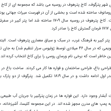
 شهر پترگوف، کاخ پترهوف در روسیه می باشد که مجموعه ای از کاخ 
ن رومانوف ساخته شده است و بخشی از آن در فهرست میراث جهانی یون
به ثبت رسیده است. وسعت آن 110٬000 هکتار است. کاخ پترهوف در روسیه سال 1709 ساخته شد اما پتر کبی
د.
تر کبیر به فرهنگ غرب، در سبک و سیاق معماری پترهوف است. البته 
کبیر پیش از این هم با استفاده از تقویم جولین (تقویمی که در سال 46 میلادی توسط ژولیوس سزار تنظیم شد) به 
ن خاطر است که برخی نام ورسای روسی را برای کاخ انتخاب کرده اند.
ماران بزرگی بر روی طراحی باغ، طراحی ساختمان و فواره ها کار می کردند. ساخت باغ در
های الیزابت اول، کاترین کبیر، پاول اول و الکساندر اول ادامه داشت و در سال 1819 تکمیل شد. پترگوف از دو
 نمای بزرگ به صورت آبشار وجود دارد. این فواره ها در زمان پترکبیر با جریان آب طبیعی
 به پمپ های مدرن مجهز شده اند. در این مجموعه کلیسا، آشپزخانه، ح