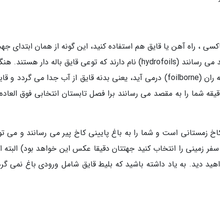
اکسی ، راه آهن یا قایق هم استفاده کنید، این گونه از همان ابتدای جه
هیجان آغاز می گردد. قایق های که شما را به مقصد می رسانند (hydrofoils) نام دارند که توعی قایق باله دار هست
که این قایق به سرعت لازم برسد، قایق به حالت باله ران (foilborne) درمی آید، یعنی بدنه قایق از آب جدا می گردد و
 باله هایش حرکت می کند. قایق ها طی 50 دقیقه شما را به مقصد می رسانند برا فصل تابستان انتخابی فوق الع
اخ زمستانی است و شما را به باغ پایینی کاخ پیر می رسانند و می توا
فر زمینی را انتخاب کنید جهتتان دقیقا عکس این خواهد بود) البته از
اهید دید. به یاد داشته باشید که بلیط قایق شامل ورودی باغ نمی گرد