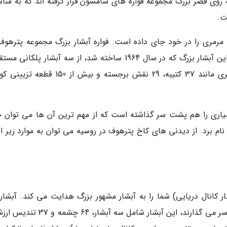
ه روی قصر بزرگ مجموعه فواره های سامسون قرار گرفته اند که به منا
ت.
ای این مجموعه بیش از 80 مجسمه مرمری را در خود جای داده است. فواره آبشار بزرگ مجموعه پترهو
یکی از زیباترین سازه های معماری شوروی است. این آبشار بزرگ که در سال 1964 ساخته شد، از سه آبشار پلکا
17 پله تشکیل می گردد و با تعداد زیادی آثار هنری مانند 37 کتیبه، 29 نقش برجسته و بیش از
بسیاری را هم پشت سر گذاشته است که از مهم ترین آن ها می توان 
 نام برد. از دیدنی های کاخ پترهوف در روسیه می توان به موارد زیر ا
ار کانال دریایی) شما را به آبشار مشهور بزرگ هدایت می کند. آبشار
شیب دار که پارک های پایین و کاخ بزرگ را پشت سر می گذارند، این آبشار شامل سه آبشا