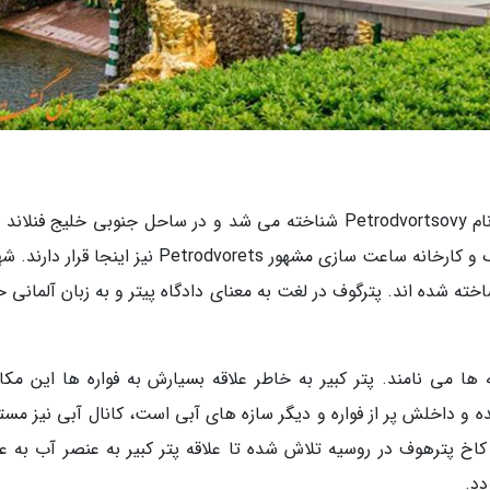
پترگوف یا پترهوف بین سال های 1944 تا 1997 با نام Petrodvortsovy شناخته می شد و در ساحل جنوبی خلیج فن
گرفته است. یکی از دو دانشگاه ایالتی سن پترزبورگ و کارخانه ساعت سازی مشهور Petrodvorets نیز اینجا 
خته شده اند. پترگوف در لغت به معنای دادگاه پیتر و به زبان آلمانی 
 می نامند. پتر کبیر به خاطر علاقه بسیارش به فواره ها این مکان
و داخلش پر از فواره و دیگر سازه های آبی است، کانال آبی نیز مستق
خ پترهوف در روسیه تلاش شده تا علاقه پتر کبیر به عنصر آب به عن
دد.