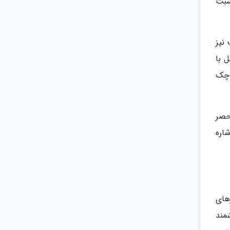
سبت
ف نیز
نی مستقل با
 150 قطعه تزیینی کوچک
حصر
شاره
های
ر، 64 چشمه و 37 تندیس ارزشمند