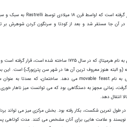
درست چسبیده به ویلای پتر Catherine Wing قرار گرفته است که اواسط قرن 18 میلادی توسط 
ر در آن جا مستقر شد و بعد از کودتا و سرنگون کردن شوهرش بر 
در قسمت غربی پارک پایین، ساختار معروف دیگری به نام هرمیتاژ، که در سال 1725 ساخته شده است، قرار گرفته
 (و البته هنوز معروف ترین آن ها در شهر سن پترزبورگ) است. این 
دو طبقه معنای جدیدی را به نوعی مراسم مذهبی به نام movable feast می دهد. ساختمان، که عمدتا به ع
 گرفت، زمانی مجهز به دستگاهی بود که می توانست میز ناهار خوری را
ا انتقال دهد.
ر طول تمرین شکست، بکار رفته بود. بخش مرکزی میز می تواند بردا
ی نویسند و علامت هایی برای آنان مشخص می کنند. مدت کوتاهی پس