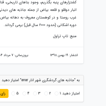
کشتزارهای پنبه بگذریم، وجود بناهای تاریخی، ق
غرب روستا و در کوهستان معروف به دهانه بیاض 
دوره اشکانی (حدود 2000 سال قبل) برمی گرداند.
منبع: تاپ تراول
انتشار:
19 بهمن 1398
بروزرسانی:
7 مرداد 1404
به "جاذبه های گردشگری شهر انار anar" امتیاز دهید
امتیاز دهید:
1
2
3
4
5
رای