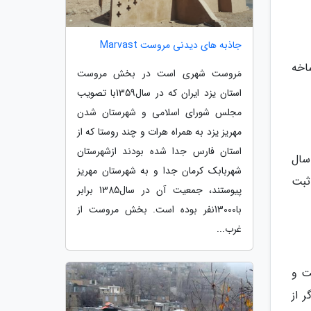
جاذبه های دیدنی مروست Marvast
اخه
مَروست شهری است در بخش مروست
استان یزد ایران که در سال1359با تصویب
مجلس شورای اسلامی و شهرستان شدن
مهریز یزد به همراه هرات و چند روستا که از
استان فارس جدا شده بودند ازشهرستان
 یکی از حامان شهرستان انار بوده که از او خانه ای به جا مانده است. قدمت این خانه بیش از 190 سال
شهربابک کرمان جدا و به شهرستان مهریز
ثبت
پیوستند، جمعیت آن در سال1385 برابر
با13000نفر بوده است. بخش مروست از
غرب...
 شده است و
 از