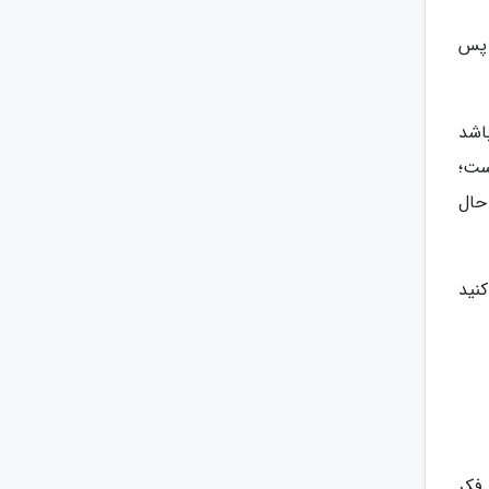
 پس
اشد
ست؛
 حال
نید
فکر