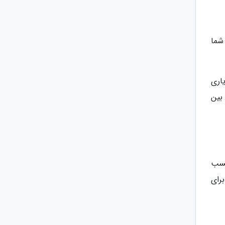
شما
یاری
بین
کسب
رای