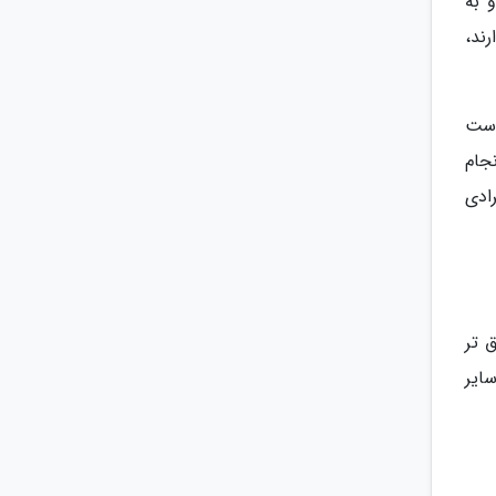
 به
ند،
است
نجام
ادی
 تر
ایر