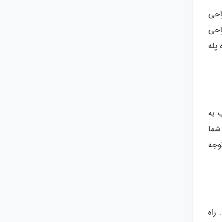
احی
احی
 پله
ب به
شما
وجه
 راه