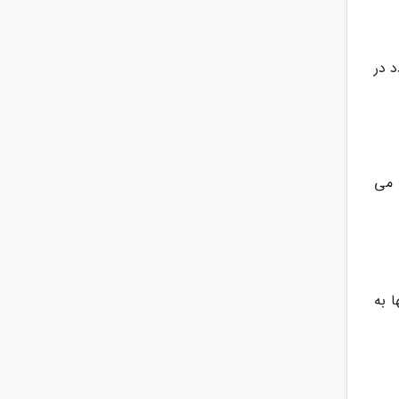
 در
 می
 به