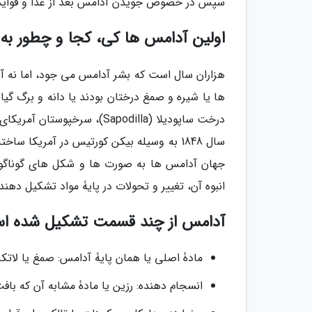
سپس در خصوص جویدن آدامس بعد از غذا و فواید آ
اولین آدامس ها کی، کجا و چطور به 
هزاران سال است که بشر آدامس می جود، اما نه 
درخت ساپودیلا (Sapodilla)،
سال 1848 به وسیله بیکن کورتیس در آمریک
جهان آدامس ها به صورت ها و شکل های گوناگونی
انبوه آن، تغییر و تحولات در پایۀ مواد تشکیل دهن
آدامس از چند قسمت تشکیل شده ا
مادۀ اصلی یا همان پایۀ آدامس: صمغ یا لا
انسجام دهنده: رزین یا مادۀ مشابه آن که با