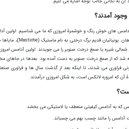
ن به نکاتی جالب توجه اشاره می کنیم.
وجود آمدند؟
آدامس های خوش رنگ و خوشمزۀ امروزی که ما می شناسیم. اولین آد
ها یا شیره و صمغ درختان بودند یا دانه و برگ گیاهان. یونیانیان قدیم برگ درختی به
 سرخپوستان آمریکای شمالی شیره یا صمغ درخت صنوبر را می جویدند. اولین آدامس امروز
ا ساخته شد که از صمغ درخت صنوبر به دست آمده بود. بعدها در جاهای م
 فراوری می شدند، تا اینکه بعد از گذشت سال ها و فراوری صنعت
دۀ آن که امروزه لاتکس است، به شکل امروزی درآمدند.
ست؟
تکس که به آدامس کیفیتی منعطف یا لاستیکی می بخشد.
فت آدامس را مانند چسب بهم می چسباند.