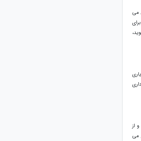
 می
رای
ید،
اری
اری
 از
 می