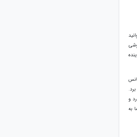
نید
وشی
نده
انس
رد.
د و
 به