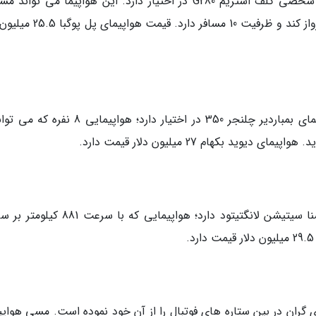
بازیکن فرانسوی باشگاه منچستریونایتد هواپیمای شخصی گلف استریم G280 در اختیار دارد. این هواپیما می ت
5793 کیلومتر را با سرعت 899 کیلومتر بر ساعت پرواز کند و ظرفیت 10 مسافر دا
ستاره سال های نه چندان دور دنیای فوتبال هواپیمای بمباردیر چلنجر 350 در اختیار دارد؛ هواپیما
بازیکن سوئدی تیم منچستر هواپیمای 12 نفره سسنا سیتیشن لانگتیتود دارد؛ هواپیمایی که ب
مای گران در بین ستاره های فوتبال را از آن خود نموده است. مسی هواپ