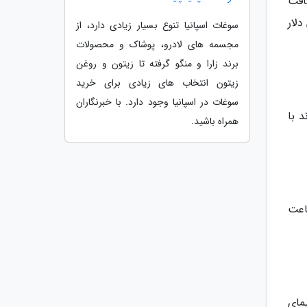
واند مسافت
رد. قیمت هواپیمای پل پوگبا 25.5 میلیون دلار
سوغات اسپانیا تنوع بسیار زیادی دارد، از
مجسمه های لادرو، پوشاک و محصولات
برند زارا و منگو گرفته تا زیتون و روغن
زیتون انتخاب های زیادی برای خرید
سوغات در اسپانیا وجود دارد. با خبرنگاران
یی 8 نفره که می تواند با
همراه باشید.
ا سرعت 881 کیلومتر بر ساعت
یمای