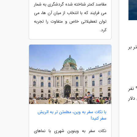
مقاصد کمتر شناخته شده گردشگری به شمار
می فرایند که با انتخاب از میان آن ها، می
توان تعطیلاتی خاص و متفاوت را تجربه
کرد.
واپیمایی 8 نفره که می تواند با سرعت 750 کیلومتر بر
دیگر ستاره برزیلی دنیای فوتبال هواپیمای شخصی از نوع سسنا سیتیشن CJ3 پلاس خریداری نموده است. این هواپیما 9 نفر
را طی کنید. قیمت این هواپیما 8 میلیون دلار
با نکات سفر به وین، مطمئن تر به اتریش
سفر کنید!
نکات سفر به وینوین شهری با نماهای