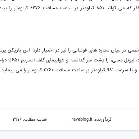
امبرائر لگسی 650 دارد؛ هواپیمایی با ظرفیت 14 نفر که می تواند 850 کیلومتر بر ساعت مسافت 
صی در میان ستاره های فوتبالی را نیز در اختیار دارد. این بازیکن پرت
نه تنها در زمین فوتبال، بلکه در اینجا هم رقیب خود، لیونل 
دارد. هواپیمای شخصی رونالدو رفیت 18 نفری دارد و با سرعت 981 کیلومتر بر ساعت مسافت 11260 کیلومتر
گردآورنده:
raveblog.ir
شناسه مطلب: 2976