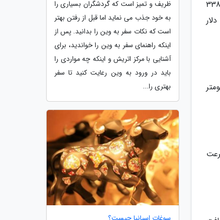
ال مادرید هواپیمای سسنا سیتیشن XL پلاس با ظرفیت 12 نفری دارد. این هواپیما مسافت 3380
ظریف و تمیز است که گردشگران بسیاری را
به خود جذب می نماید اما قبل از رفتن بهتر
واپیمای شخصی گرت بیل نیز 12 میلیون دلار
است که نکات سفر به وین را بدانید. پس از
اینکه راهنمای سفر به وین را خواندید، برای
آشنایی با مرکز اتریش و اینکه چه مواردی را
باید در ورود به وین رعایت کنید تا سفر
 در اخیتار دارد؛ هواپیمای 9 نفره که می تواند با سرعت 854 کیلومتر
بهتری را...
 12 نفر است و با سرعت
سوغات اسپانیا چیست؟