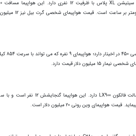
بازیکن اهل ولز تیم رئ
کیلومتر پرواز می نماید و حداکثر سرعتش 815 کیلومتر بر ساعت است. قیمت ه
این بازیکن معروف برزیلی هم هواپیمای امبرائر لگسی 450
بازیکن انگلیسی تیم فوتبال اورتون، هواپیمای داسالت فالکون LX900 دارد. این هواپیما گنجایشش