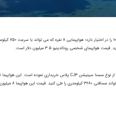
این بازیکن برزیلی هواپیمای شخصی امبرائر فنوم 100 را در اختیار دارد؛ ه
ظرفیت دارد و با سرعت 770 کیلومتر بر ساعت می تواند مسافتی 3280 کیلومتری 