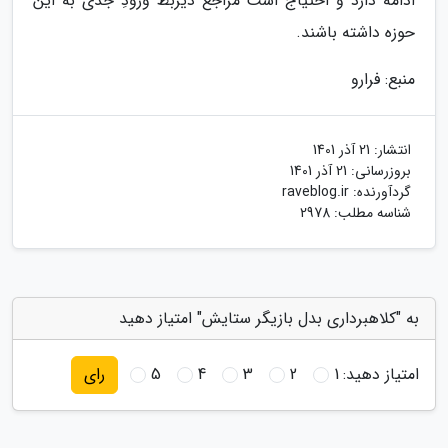
ادامه دارد و احتیاج است مراجع ذیربط ورودِ جدّی به این
حوزه داشته باشند.
منبع: فرارو
انتشار:
21 آذر 1401
بروزرسانی:
21 آذر 1401
گردآورنده:
raveblog.ir
شناسه مطلب: 2978
به "کلاهبرداری بدل بازیگر ستایش" امتیاز دهید
امتیاز دهید:
1
2
3
4
5
رای