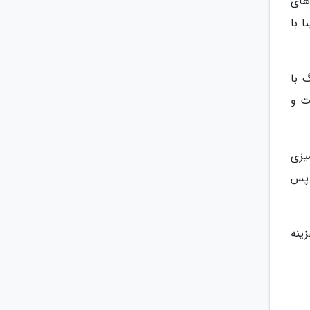
های
 با
 با
ت و
یزی
 پس
ینه