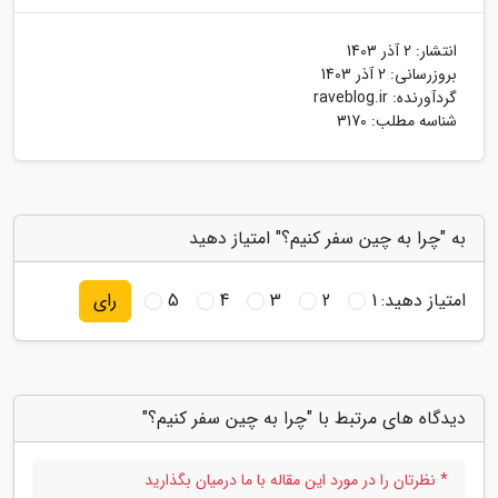
انتشار:
2 آذر 1403
بروزرسانی:
2 آذر 1403
گردآورنده:
raveblog.ir
شناسه مطلب: 3170
به "چرا به چین سفر کنیم؟" امتیاز دهید
امتیاز دهید:
1
2
3
4
5
رای
دیدگاه های مرتبط با "چرا به چین سفر کنیم؟"
* نظرتان را در مورد این مقاله با ما درمیان بگذارید