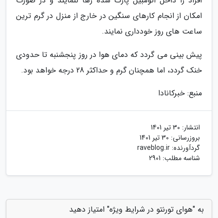
افراد را داخل اتومبیل پارک شده رها ننمایند و در صورت
امکان از انجام کارهای سنگین در خارج از منزل در گرم ترین
ساعت های روز خودداری نمایند.
پیش بینی می گردد که دمای هوا در روز پنجشنبه تا حدودی
خنک گردد، اما همچنان گرم و حداکثر 28 درجه خواهد بود.
منبع: خبرکانادا
انتشار:
30 تیر 1401
بروزرسانی:
30 تیر 1401
گردآورنده:
raveblog.ir
شناسه مطلب: 2901
به "هوای تورنتو در شرایط ویژه" امتیاز دهید