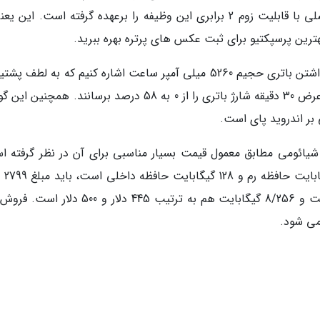
نیستیم. در عوض یک دوربین تله فوتو 12 مگاپیکسلی با قابلیت زوم 2 برابری این وظیفه را برعهده گرفته است. ای
از دیگر مشخصه های جذاب Mi CC9 پرو باید به داشتن باتری حجیم 5260 میلی آمپر ساعت اشاره کنیم که به لطف
از شارژ سریع 30 وات به کاربران اجازه می دهد در عرض 30 دقیقه شارژ باتری را از 0 به 58 درصد برسانند. هم
 شیائومی مطابق معمول قیمت بسیار مناسبی برای آن در نظر گرفته ا
برای خرید مدل پایه 
(400 دلار) بپردازید. قیمت مدل های 8/128 گیگابایت و 8/256 گیگابایت هم به ترتیب 445 دلار و 0