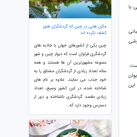
ن یعنی با
مکان هایی در چین که گردشگران هنوز
 پشتیبانی
کشف نکرده اند
چنین این گوشی
چین یکی از کشورهای جهان با جاذبه های
گردشگری فراوان است که دیوار چین و شهر
ممنوعه مشهورترین آن ها هستند و همه
ست.
ساله تعداد زیادی از گردشگران مشتاق را به
این گوشی که مبتنی بر 6 گیگابایت حافظه رم و 128 گیگابایت حافظه داخلی است، باید مبلغ 2799 یوان
خود جذب می نمایند. علاوه بر نام های
50 دلار است. فروش این
شناخته شده، در این کشور وسیع، تعداد
زیادی مقصد گردشگری ناشناخته و دور از
دسترس وجود دارد که...