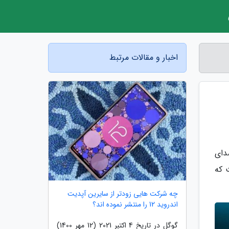
اخبار و مقالات مرتبط
 سروصدای
م. قلب تپنده این گوشی تراشه اسنپ دراگون 730G است که
چه شرکت هایی زودتر از سایرین آپدیت
اندروید 12 را منتشر نموده اند؟
گوگل در تاریخ 4 اکتبر 2021 (12 مهر 1400)