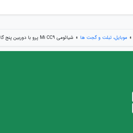
»
موبایل، تبلت و گجت ها
»
شیائومی Mi CC9 پرو با دوربین پنج گانه 108 مگاپیکسلی رسما معرفی گشت