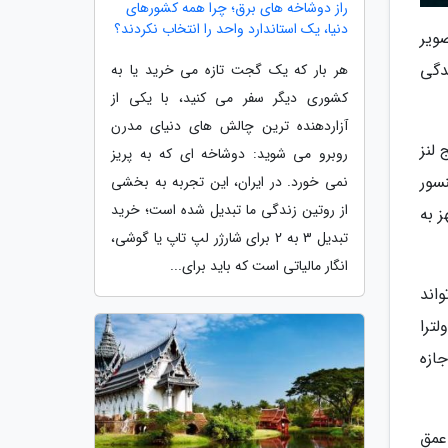
راز دوشاخه های برق؛ چرا همه کشورهای
دنیا، یک استاندارد واحد را انتخاب نکردند؟
 تصویر
کسلی هم در بریدگی
هر بار که یک گجت تازه می خرید یا به
کشوری دیگر سفر می کنید، با یکی از
آزاردهنده ترین چالش های دنیای مدرن
 لنز
روبرو می شوید: دوشاخه ای که به پریز
Mi  پرو مبتنی بر سنسور
نمی خورد. در ایران، این تجربه به بخشی
از روتین زندگی ما تبدیل شده است؛ خرید
ز به
تبدیل 3 به 2 برای شارژر لپ تاپ یا گوشی،
انگار مالیاتی است که باید برای...
 که می تواند
ولترا
اجازه
پیکسلی تشخیص عمق