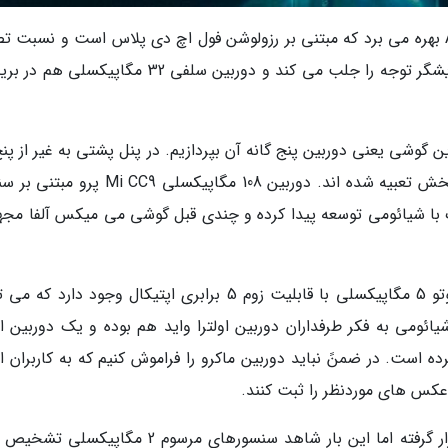
این گوشی از نمایشگر 6.47 اینچی سوپر AMOLED بهره می برد که مبتنی بر رزولوشن فول اچ دی پلاس است و نسبت
آن هم به 19.5:9 می رسد. لبه های خمیده این نمایشگر توجه را جلب می کند و دوربین سلفی 32 مگاپی
 گوشی یعنی دوربین پنج گانه آن بپردازیم. در پنل پشتی به غیر از پنج
مختلف، شاهد چهار فلش LED هستیم که در دو بخش تعبیه شده اند. دوربین 108 مگاپیکسلی CC9
 صورت مشترک با شیائومی توسعه پیدا کرده و چندی قبل گوشی می میکس آلفا مجه
در کنار دوربین 108 مگاپیکسلی، یک دوربین تله فوتو 5 مگاپیکسلی با قابلیت زوم 5 برابری اپتیکال وجود دارد
را هم ارائه کند. شیائومی به فکر طرفداران دوربین اولترا واید هم بوده و یک دوربین ا
ا زاویه دید 117 درجه تعبیه کرده است. در ضمنً نباید دوربین ماکرو را فراموش کنیم که به کاربران 
پنجمین دوربین هم برای ثبت عکس های پرتره قرار گرفته اما این بار شاهد سنسورهای مرسوم 2 مگا