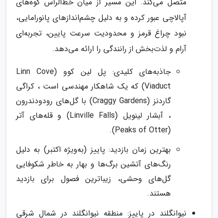
متصل می‌کند. این مسیر از میان خط‌الرأس کوه‌های
آپالاچی عبور کرده و به دلیل چشم‌اندازهای پانورامایی،
نبود چراغ قرمز و محدودیت سرعت پایین، تجربه‌ای
آرام و لذت‌بخش از رانندگی را ارائه می‌دهد.
جاذبه‌های کلیدی: پل لین کوو (Linn Cove
Viaduct) که یک شاهکار مهندسی است ، کراگی
گاردنز (Craggy Gardens) با گل‌های رودودندرون
، آبشار لینویل (Linville Falls) و قله‌های آتر
(Peaks of Otter).
بهترین زمان بازدید: پاییز (به‌ویژه اکتبر) به دلیل
رنگ‌های آتشین برگ‌ها و بهار به خاطر شکوفایی
گل‌های وحشی، زیباترین فصول برای بازدید
هستند.
نیوانگلند در پاییز: منطقه نیوانگلند در شمال شرقی