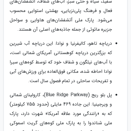
سفید، سیاه و حتی سبز، آب‌های شفاف، آتشفشان‌های
فعال و فرهنگ پلی‌نزیایی، بهشتی استوایی محسوب
می‌شود. پارک ملی آتشفشان‌های هاوایی و سواحل
جزیره مائوئی از جمله جاذبه‌های اصلی آن هستند.
دریاچه تاهو، کالیفرنیا و نوادا: این دریاچه آب شیرین
که بزرگترین دریاچه کوهستانی آمریکای شمالی است،
با آب‌های نیلگون و شفاف خود که توسط کوه‌های سیرا
نوادا احاطه شده، مکانی فوق‌العاده برای ورزش‌های آبی
و تفریحات ساحلی در تمام فصول سال است.
پل بلو ریج (Blue Ridge Parkway)، کارولینای شمالی
و ویرجینیا: این جاده 469 مایلی (حدود 755 کیلومتر)
که به «رانندگی مورد علاقه آمریکا» شهرت دارد، پارک
ملی شناندوا را به پارک ملی کوه‌های گریت اسموکی