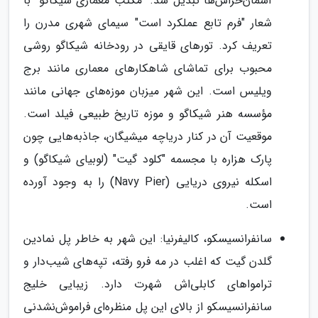
آسمان‌خراش‌ها تبدیل شد. "مکتب معماری شیکاگو" با
شعار "فرم تابع عملکرد است" سیمای شهری مدرن را
تعریف کرد. تورهای قایقی در رودخانه شیکاگو روشی
محبوب برای تماشای شاهکارهای معماری مانند برج
ویلیس است. این شهر میزبان موزه‌های جهانی مانند
مؤسسه هنر شیکاگو و موزه تاریخ طبیعی فیلد است.
موقعیت آن در کنار دریاچه میشیگان، جاذبه‌هایی چون
پارک هزاره با مجسمه "کلود گیت" (لوبیای شیکاگو) و
اسکله نیروی دریایی (Navy Pier) را به وجود آورده
است.
سانفرانسیسکو، کالیفرنیا: این شهر به خاطر پل نمادین
گلدن گیت که اغلب در مه فرو رفته، تپه‌های شیب‌دار و
ترامواهای کابلی‌اش شهرت دارد. زیبایی خلیج
سانفرانسیسکو از بالای این پل منظره‌ای فراموش‌نشدنی