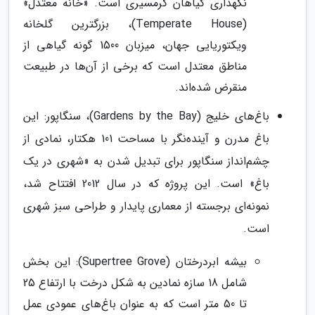
نگهداری گیاهان گرمسیری است. «خانه معتدل»
(Temperate House)، بزرگترین گلخانه
ویکتوریایی جهان، میزبان 1500 گونه گیاهی از
مناطق معتدل است که برخی از آن‌ها در طبیعت
منقرض شده‌اند.
باغ‌های خلیج (Gardens by the Bay)، سنگاپور: این
باغ مدرن و آینده‌نگر با مساحت 101 هکتار، نمادی از
چشم‌انداز سنگاپور برای تبدیل شدن به «شهری در یک
باغ» است. این پروژه که در سال 2012 افتتاح شد،
نمونه‌ای برجسته از معماری پایدار و طراحی سبز شهری
است.
بیشه ابردرختان (Supertree Grove): این بخش
شامل 18 سازه نمادین به شکل درخت با ارتفاع 25
تا 50 متر است که به عنوان باغ‌های عمودی عمل