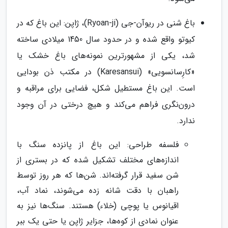
باغ شنی در ریوآن-جی (Ryoan-ji)، ژاپن: این باغ که در
کیوتو واقع شده و در حدود سال 1450 میلادی ساخته
شد، یکی از مشهورترین نمونه‌های باغ خشک یا
«کارِسانسویی» (Karesansui) در مکتب ذن بودایی
است. این باغ مستطیل شکل، فضایی برای مراقبه و
درون‌نگری فراهم می‌کند و هیچ درختی در آن وجود
ندارد.
فلسفه طراحی: این باغ از پانزده سنگ با
اندازه‌های مختلف تشکیل شده که در بستری از
شن سفید قرار گرفته‌اند. شن‌ها که هر روز توسط
راهبان با دقت شانه زده می‌شوند، نماد آب،
اقیانوس یا پوچی (خلاء) هستند. سنگ‌ها نیز به
عنوان نمادی از کوه‌ها، جزایر ژاپن یا حتی یک ببر