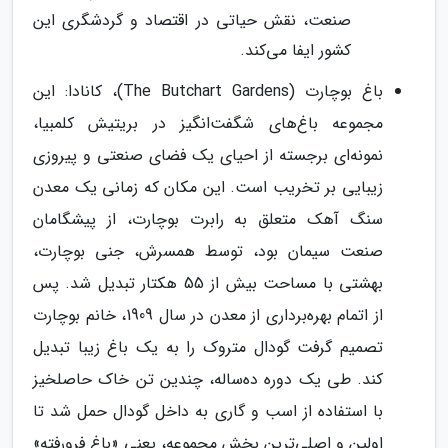
صنعت، نقش حیاتی در اقتصاد و گردشگری این
کشور ایفا می‌کند.
باغ بوچارت (The Butchart Gardens)، کانادا: این
مجموعه باغ‌های شگفت‌انگیز در بریتیش کلمبیا،
نمونه‌ای برجسته از احیای یک فضای صنعتی و پیروزی
زیبایی بر تخریب است. این مکان که زمانی یک معدن
سنگ آهک متعلق به رابرت بوچارت، از پیشگامان
صنعت سیمان بود، توسط همسرش، جنی بوچارت،
بهشتی با مساحت بیش از 55 هکتار تبدیل شد. پس
از اتمام بهره‌برداری از معدن در سال 1909، خانم بوچارت
تصمیم گرفت گودال متروک را به یک باغ زیبا تبدیل
کند. طی یک دوره ده‌ساله، چندین تن خاک حاصلخیز
با استفاده از اسب و گاری به داخل گودال حمل شد تا
اولین و اصلی‌ترین بخش مجموعه، یعنی «باغ فرورفته»