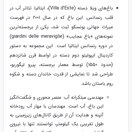
باغ‌های ویلا دِسته (Villa d'Este)، ایتالیا: تئاتر آب در
قلب رنسانس: این باغ که در سال 2001 در فهرست
میراث جهانی یونسکو ثبت شد، یکی از برجسته‌ترین
نمونه‌های «باغ عجایب» (giardini delle meraviglie)
در دوره رنسانس ایتالیا است. این مجموعه به دستور
کاردینال ایپولیتو دوم دِسته در اواسط قرن شانزدهم
(حدود 1550) توسط معمار برجسته، پیرو لیگوریو،
طراحی شد تا نمایشی از قدرت خاندان دِسته و شکوه
روم باستان باشد.
مهندسی مبتکرانه آب: عنصر محوری و شگفت‌انگیز
این باغ، آب است. مهندسان با مهار آب رودخانه
آنیِنه و هدایت آن از طریق کانال‌های زیرزمینی به
طول تقریبی یک کیلومتر، توانستند تنها با نیروی