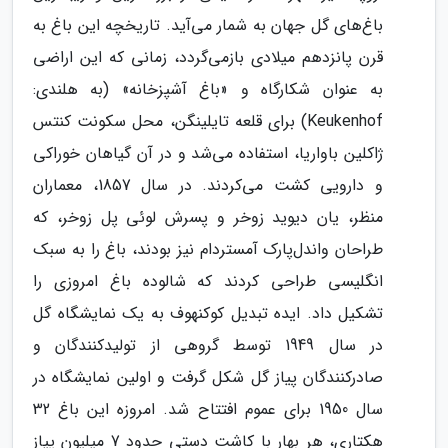
باغ‌های گل جهان به شمار می‌آید. تاریخچه این باغ به
قرن پانزدهم میلادی بازمی‌گردد، زمانی که این اراضی
به عنوان شکارگاه و «باغ آشپزخانه» (به هلندی:
Keukenhof) برای قلعه تایلینگن، محل سکونت کنتس
ژاکلین باواریا، استفاده می‌شد و در آن گیاهان خوراکی
و دارویی کشت می‌کردند. در سال 1857، معماران
منظر، یان دیوید زوخر و پسرش لوئی پل زوخر، که
طراحان واندل‌پارک آمستردام نیز بودند، باغ را به سبک
انگلیسی طراحی کردند که شالوده باغ امروزی را
تشکیل داد. ایده تبدیل کوکنهوف به یک نمایشگاه گل
در سال 1949 توسط گروهی از تولیدکنندگان و
صادرکنندگان پیاز گل شکل گرفت و اولین نمایشگاه در
سال 1950 برای عموم افتتاح شد. امروزه این باغ 32
هکتاری، هر بهار با کاشت دستی حدود 7 میلیون پیاز