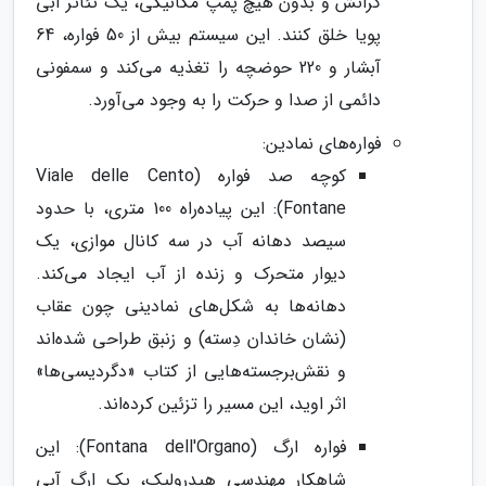
گرانش و بدون هیچ پمپ مکانیکی، یک تئاتر آبی
پویا خلق کنند. این سیستم بیش از 50 فواره، 64
آبشار و 220 حوضچه را تغذیه می‌کند و سمفونی
دائمی از صدا و حرکت را به وجود می‌آورد.
فواره‌های نمادین:
کوچه صد فواره (Viale delle Cento
Fontane): این پیاده‌راه 100 متری، با حدود
سیصد دهانه آب در سه کانال موازی، یک
دیوار متحرک و زنده از آب ایجاد می‌کند.
دهانه‌ها به شکل‌های نمادینی چون عقاب
(نشان خاندان دِسته) و زنبق طراحی شده‌اند
و نقش‌برجسته‌هایی از کتاب «دگردیسی‌ها»
اثر اوید، این مسیر را تزئین کرده‌اند.
فواره ارگ (Fontana dell'Organo): این
شاهکار مهندسی هیدرولیک، یک ارگ آبی