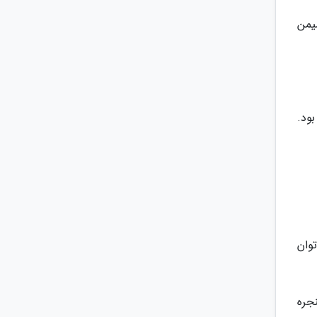
یمن
بود.
وان
نجره