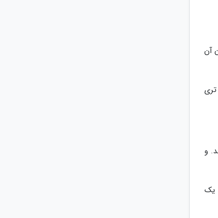
 آن
تری
. و
 یک