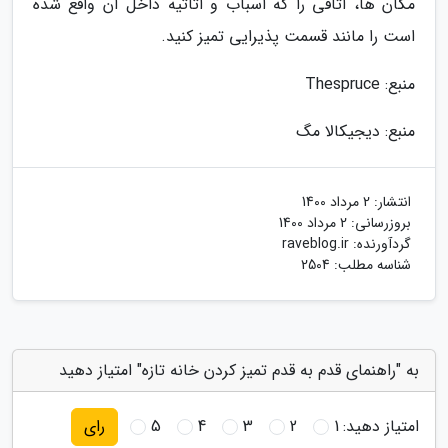
مکان ها، اتاقی را که اسباب و اثاثیه داخل آن واقع شده
است را مانند قسمت پذیرایی تمیز کنید.
منبع: Thespruce
منبع: دیجیکالا مگ
انتشار:
2 مرداد 1400
بروزرسانی:
2 مرداد 1400
گردآورنده:
raveblog.ir
شناسه مطلب: 2504
به "راهنمای قدم به قدم تمیز کردن خانه تازه" امتیاز دهید
امتیاز دهید:
1
2
3
4
5
رای