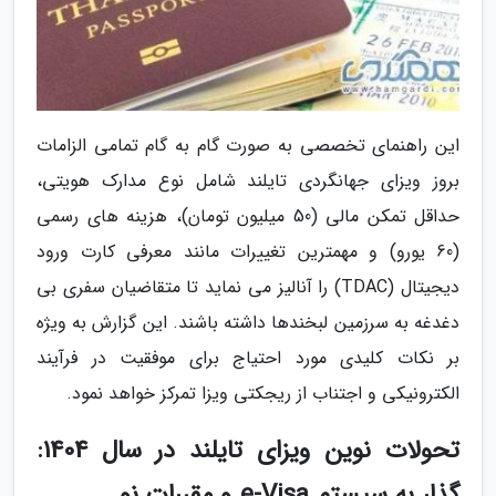
این راهنمای تخصصی به صورت گام به گام تمامی الزامات
بروز ویزای جهانگردی تایلند شامل نوع مدارک هویتی،
حداقل تمکن مالی (50 میلیون تومان)، هزینه های رسمی
(60 یورو) و مهمترین تغییرات مانند معرفی کارت ورود
دیجیتال (TDAC) را آنالیز می نماید تا متقاضیان سفری بی
دغدغه به سرزمین لبخندها داشته باشند. این گزارش به ویژه
بر نکات کلیدی مورد احتیاج برای موفقیت در فرآیند
الکترونیکی و اجتناب از ریجکتی ویزا تمرکز خواهد نمود.
تحولات نوین ویزای تایلند در سال 1404:
گذار به سیستم e-Visa و مقررات نو