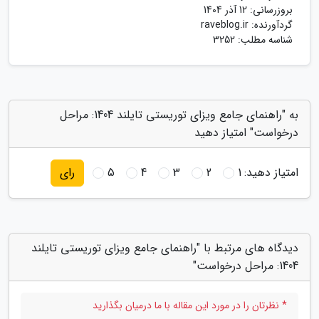
بروزرسانی:
12 آذر 1404
گردآورنده:
raveblog.ir
شناسه مطلب: 3252
به "راهنمای جامع ویزای توریستی تایلند 1404: مراحل
درخواست" امتیاز دهید
امتیاز دهید:
1
2
3
4
5
رای
دیدگاه های مرتبط با "راهنمای جامع ویزای توریستی تایلند
1404: مراحل درخواست"
* نظرتان را در مورد این مقاله با ما درمیان بگذارید