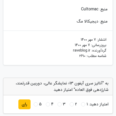
منبع: Cultomac
منبع: دیجیکالا مگ
انتشار:
7 مهر 1400
بروزرسانی:
7 مهر 1400
گردآورنده:
raveblog.ir
شناسه مطلب: 2610
به "آنالیز سری آیفون 13؛ نمایشگر عالی، دوربین قدرتمند،
شارژدهی فوق العاده" امتیاز دهید
امتیاز دهید:
1
2
3
4
5
رای