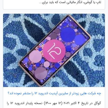
تاپ یا گوشی، انگار مالیاتی است که باید برای...
چه شرکت هایی زودتر از سایرین آپدیت اندروید 12 را منتشر نموده اند؟
گوگل در تاریخ 4 اکتبر 2021 (12 مهر 1400) نسخه پایدار اندروید 12 را