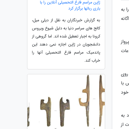
ژاپن مراسم فارغ التحصیلی آنلاین را با
یاری رباتها برگزار کرد
ا به
انه
به گزارش خبرنگاران به نقل از دیلی میل،
کالج های سراسر دنیا به دلیل شیوع ویروس
کرونا به اجبار تعطیل شده اند. اما گروهی از
 پرواز
دانشجویان در ژاپن اجازه نمی دهند این
اطلاعات
پاندمیک مراسم فارغ التحصیلی آنها را
خراب کند.
به در طول سفر بودند از حساب 1Password خود روی
 با
ی خود
خود به
 از