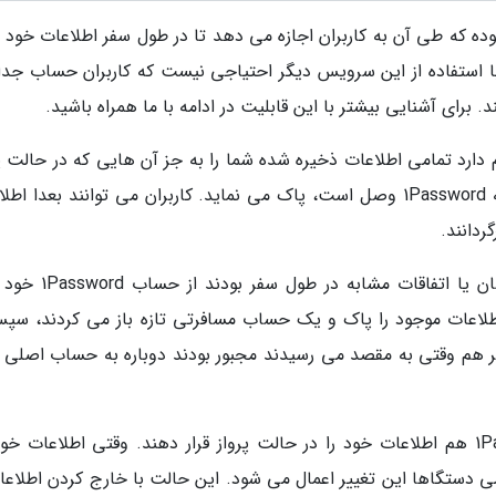
نی را منتشر نموده که طی آن به کاربران اجازه می دهد تا در طول سفر اطلاعات خود ر
 با استفاده از این سرویس دیگر احتیاجی نیست که کاربران حساب جداگ
 برای آشنایی بیشتر با این قابلیت در ادامه با ما همراه باشید.
بلیت تازه که حالت پرواز (Travel Mode) نام دارد تمامی اطلاعات ذخیره شده شما را به جز آن هایی که در حالت
قرار دارند، با یک کلیک به وسیله دستگاهیی که به 1Password وصل است، پاک می نماید. کاربران می توانند بعدا 
ردانند.
در گذشته کاربرانی که نگران دزدیده شدن گوشیشان یا اتفاقات مشا
اعات موجود را پاک و یک حساب مسافرتی تازه باز می کردند، سپس
1Passwo می شدند. در آخر هم وقتی به مقصد می رسیدند مجبور بودند دوباره به حساب اصل
کاربران می توانند به وسیله و ب سایت 1Password هم اطلاعات خود را در حالت پرواز قرار دهند. وقتی اطلاعات 
 دستگاها این تغییر اعمال می شود. این حالت با خارج کردن اطلاعات