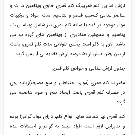
ارزش غذایی کلم قمریبرگ کلم قمری حاوی ویتامین د، ث و
عناصر غذایی کلسیم، فسفر و پتاسیم است. مواد و ترکیبات
موثر موجود در غده یا ساقه کلم قمری نیز شامل ویتامین ث،
پتاسیم و همچنین مقادیری از ویتامین های گروه ب می
باشد. لازم به ذکر است پختن طولانی مدت کلم قمری، باعث
از بین رفتن بیش از 50 درصد ارزش تغذیه ای آن می گردد.
جدول ارزش غذایی و خواص کلم قمری
مضرات کلم قمری (موارد احتیاطی و منع مصرف)زیاده روی
در مصرف کلم قمری باعث ایجاد نفخ و سوء هاضمه می
گردد.
کلم قمری نیز همانند سایر انواع کلم، دارای مواد گواترزا بوده
و بنابراین لازم است افراد مبتلا به گواتر و اختلالات غده