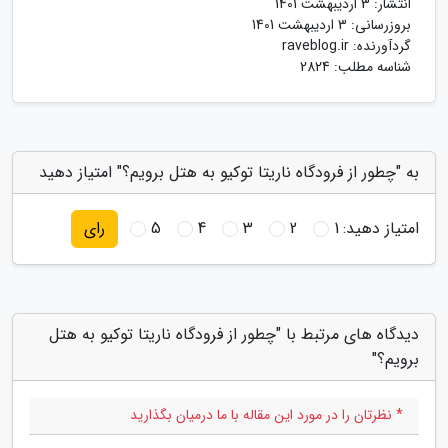
انتشار:
3 اردیبهشت 1401
بروزرسانی:
3 اردیبهشت 1401
گردآورنده:
raveblog.ir
شناسه مطلب: 2824
به "چطور از فرودگاه ناریتا توکیو به هتل برویم؟" امتیاز دهید
امتیاز دهید:
1
2
3
4
5
رای
دیدگاه های مرتبط با "چطور از فرودگاه ناریتا توکیو به هتل
برویم؟"
* نظرتان را در مورد این مقاله با ما درمیان بگذارید