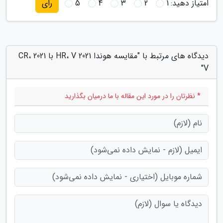
امتیاز دهید:
1
2
3
4
5
رای
دیدگاه های مرتبط با "مقایسه هوندا 2021 HR، V با 2021 CR،
V"
* نظرتان را در مورد این مقاله با ما درمیان بگذارید