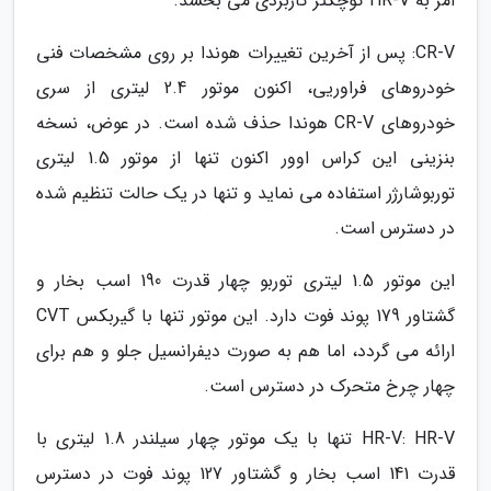
امر به HR-V کوچکتر کاربردی می بخشد.
CR-V: پس از آخرین تغییرات هوندا بر روی مشخصات فنی
خودروهای فراوریی، اکنون موتور 2.4 لیتری از سری
خودروهای CR-V هوندا حذف شده است. در عوض، نسخه
بنزینی این کراس اوور اکنون تنها از موتور 1.5 لیتری
توربوشارژر استفاده می نماید و تنها در یک حالت تنظیم شده
در دسترس است.
این موتور 1.5 لیتری توربو چهار قدرت 190 اسب بخار و
گشتاور 179 پوند فوت دارد. این موتور تنها با گیربکس CVT
ارائه می گردد، اما هم به صورت دیفرانسیل جلو و هم برای
چهار چرخ متحرک در دسترس است.
HR-V: HR-V تنها با یک موتور چهار سیلندر 1.8 لیتری با
قدرت 141 اسب بخار و گشتاور 127 پوند فوت در دسترس