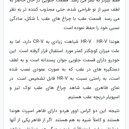
فقط تیزتر به نظر می رسد. قسمت جلویی در حال حاضر به
لطف سپر از نو طراحی شده، حتی مجذوب کننده تر به نظر
می رسد. قسمت عقب با چراغ های عقب L شکل، سادگی
نسبی خود را حفظ نموده است.
هوندا HR-V : HR-V شباهت زیادی به CR-V دارد، اما به
علت میزان کوچکتر کمتر مورد استقبال قرار گرفته است. این
خودرو دارای قسمت جلویی جوان پسندانه است و به لطف
دستگیره های در عقب که به صورت عمودی نصب شده
است، به راحتی نسبت به HR-V قابل تشخیص است. در
نمای ظاهری عقب شاهد چراغ های عقب نوک تیز و
اسپویلر دریچه عقب هستیم.
نتیجه: این دو کراس اوور هردو دارای ظاهر اسپرت هوندا
هستند و کاملاً شبیه به هم هستند. اگر از ظاهر یکی از آنها