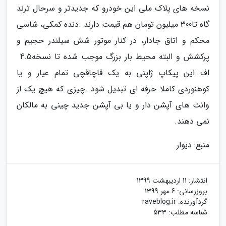
‬پرکشش‭ ‬و‭ ‬البته‭ ‬محیط‭ ‬بار‭ ‬بزرگ‭ ‬موجب‭ ‬شده‭ ‬تا‭ ‬نسخه‭ ‬4‭.‬5‭
‬نمی دهند‭.‬
منبع: دیوار
انتشار:
11 اردیبهشت 1399
بروزرسانی:
6 مهر 1399
گردآورنده:
raveblog.ir
شناسه مطلب: 533