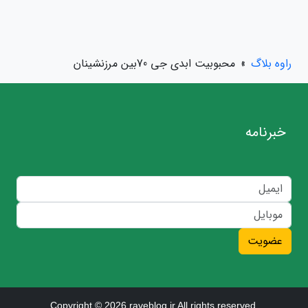
راوه بلاگ
»
محبوبیت‭ ‬ابدی‭ ‬جی70‭ ‬بین‭ ‬مرزنشینان
خبرنامه
عضویت
Copyright © 2026 raveblog.ir All rights reserved.