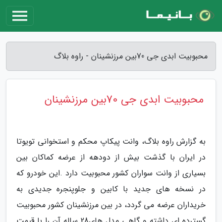
محبوبیت‭ ‬ابدی‭ ‬جی70‭ ‬بین‭ ‬مرزنشینان - راوه بلاگ
محبوبیت‭ ‬ابدی‭ ‬جی70‭ ‬بین‭ ‬مرزنشینان