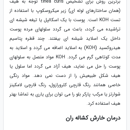
برترین روش برای تشخیص tinea curis توجه به هیف
(همان ساختارهای لوله ای) زیر میکروسکوپ با استفاده از
تست KOH است. پوست با یک اسکالپل یا تیغه شیشه ای
تراشیده می گردد، باعث می گردد سلولهای مرده پوست
داخل یک اسلاید شیشه ای بیفتند. چند قطره پتاسیم
هیدروکسید (KOH) به اسلاید اضافه می گردد و اسلاید به
مدت کوتاهی گرم می گردد. KOH مواد متصل به سلولهای
پوست را حل می نماید، هیف آزاد می گردد اما سلول یا
هیف شکل طبیعیش را از دست نمی دهد. مواد رنگی
خاصی همانند رنگ قارچی کلرورازول، رنگ قارچی لامکینز
شوارتز یا مرکب پارکر بلو را می توان برای یاری به تماشا بهتر
هیف استفاده کرد.
درمان خارش کشاله ران