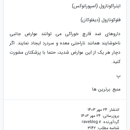
ایتراکونازول (اسپورانوکس)
فلوکونازول (دیفلوکان)
داروهای ضد قارچ خوراکی می توانند عوارض جانبی
ناخوشایند همانند ناراحتی معده و سردرد ایجاد نمایند. اگر
دچار هر یک از این عوارض شدید، حتما با پزشکتان مشورت
کنید.
پ
منبع: برترین ها
انتشار:
24 مهر 1403
بروزرسانی:
24 مهر 1403
گردآورنده:
raveblog.ir
شناسه مطلب: 3142