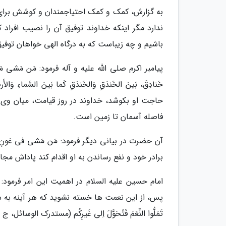
به گزارش، کمک و کمک احتیاجمندان و کوشش برای 
ندارد مگر اینکه خداوند توفیق آن را نصیب افراد ک
باشیم و چه زیباست که به درگاه الهی خواهان توفی
پیامبر اکرم صلی الله علیه و آله فرمود: مَن مَشى مَعَ أَخِیهِ ف
خَنادِقَ، بَینَ الخَندَقِ وَالخَندَقِ کَما بَینَ الس
حاجت او بکوشد، خداوند در روز قیامت، میان وى
فاصله آسمان تا زمین است.
آن حضرت در بیانی دیگر فرمود: مَن مَشى فی عَونِ أخیهِ
برادر خود و نفع رساندن به او اقدام کند پاداش مج
امام حسین علیه السلام در اهمیت این امر فرمود:
پس، از این نعمت ها خسته نشوید که هر آینه به سوی دیگران س
تَمَلُّوا النِّعَمَ فَتُحَوَّلَ اِلی غَیرِکُم (مستدرک الوسائل، ج 12، ص 209)