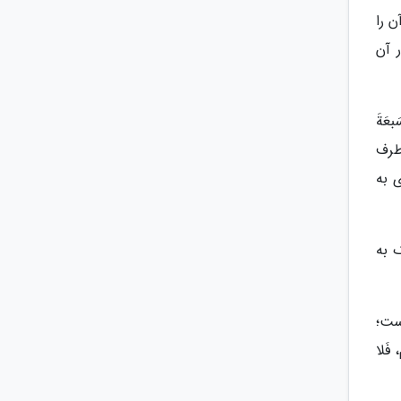
 را
 آن
بعَةَ
رطرف
 به
ک به
ست؛
فَلا