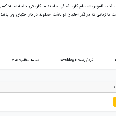
أخیهِ المؤمنِ المسلمِ کانَ اللّهُ فی حاجَتِهِ ما کانَ فی حاجَةِ أخیه؛ کس
، تا زمانى که در فکر احتیاج او باشد، خداوند در کار احتیاج وى باشد.
گردآورنده:
raveblog.ir
شناسه مطلب: 305
د