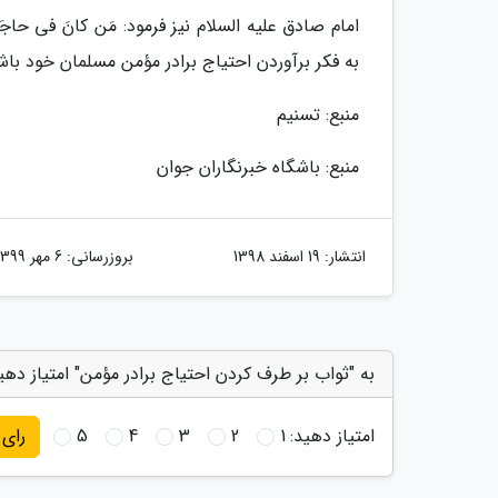
امام صادق علیه السلام نیز فرمود: مَن کانَ فی حاجَةِ 
به فکر برآوردن احتیاج برادر مؤمن مسلمان خود باشد
منبع: تسنیم
منبع: باشگاه خبرنگاران جوان
انتشار:
19 اسفند 1398
بروزرسانی:
6 مهر 1399
به "ثواب بر طرف کردن احتیاج برادر مؤمن" امتیاز دهی
امتیاز دهید:
1
2
3
4
5
رای