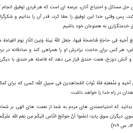
حل مسائل و احتیاج آنان، عرصه ای است که هر فردی توفیق انجام آن
ند، پس وقتی خدا این توفیق را عطا کرد، قدر آن را بدانیم و شکرگزار
ق خدمتگزاری به همنوعان خود باشیم.
ِی حاجَةٍ فَناصَحَهُ فِیها، جَعَلَ اللّهُ بَینَهُ وَبَینَ النّارِ یَومَ القِیامَةِ سَ
َّماءِ وَالأَرض؛ هر کس براى حاجت برادرش او را همراهى کند و صادقانه در ب
 و آتش دوزخ، هفت خندق قرار مى دهد که فاصله هر خندق با دیگرى
 و مَنْفعتِهِ فلَهُ ثَوابُ المُجاهِدینَ فی سبیلِ اللّهِ؛ کسى که براى کم
اهدان در راه خدا را خواهد داشت.
 بدانید که احتیاجمندی های مردم به شما از نعمت های الهی بر شما
وق یابد؛ اِعلَموا اَنَّ حَوائِجَ النّاسِ اِلَیکُم مِن نِعَمِ اللهِ عَلَیکُم، 